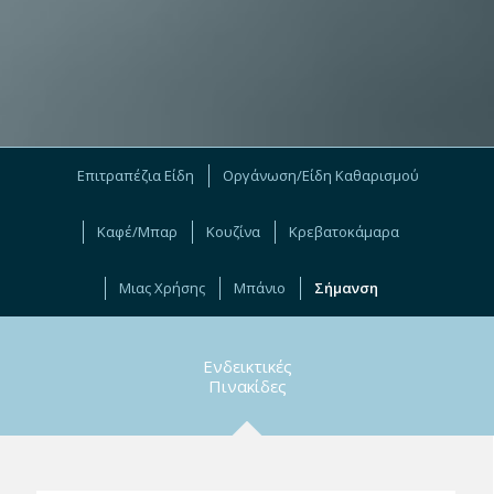
Επιτραπέζια Είδη
Οργάνωση/Είδη Καθαρισμού
Καφέ/Μπαρ
Κουζίνα
Κρεβατοκάμαρα
Μιας Χρήσης
Μπάνιο
Σήμανση
Ενδεικτικές
Πινακίδες