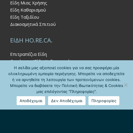
Είδη Μιας Χρήσης
Είδη Καθαρισμού
Είδη Ταξιδίου
Διακοσμητικά Σπιτιού
ΕΙΔΗ HO.RE.CA.
Επιτραπέζια Είδη
Οργάνωση/Είδη Καθαρισμού
Καφέ/Μπαρ
Η σελίδα μας αξιοποιεί cookies για να σας προσφέρει μία
ολοκληρωμένη εμπειρία περιήγησης. Μπορείτε να αποδεχτείτε
Κουζίνα
ή να αρνηθείτε τη λειτουργία των προτεινόμενων cookies.
Κρεβατοκάμαρα
Μπορείτε να διαβάσετε την Πολιτική Ιδιωτικότητας & Cookies
Μιας Χρήσης
μας επιλέγοντας "Πληροφορίες".
Μπάνιο
Αποδέχομαι
Δεν Αποδέχομαι
Πληροφορίες
Σήμανση
ΑΛΛΕΣ ΔΡΑΣΤΗΡΙΟΤΗΤΕΣ