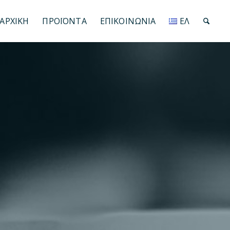
ΑΡΧΙΚΗ
ΠΡΟΪΟΝΤΑ
ΕΠΙΚΟΙΝΩΝΙΑ
ΕΛ