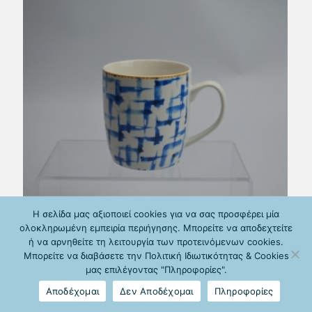
Η σελίδα μας αξιοποιεί cookies για να σας προσφέρει μία
ολοκληρωμένη εμπειρία περιήγησης. Μπορείτε να αποδεχτείτε
ή να αρνηθείτε τη λειτουργία των προτεινόμενων cookies.
Μπορείτε να διαβάσετε την Πολιτική Ιδιωτικότητας & Cookies
μας επιλέγοντας "Πληροφορίες".
Αποδέχομαι
Δεν Αποδέχομαι
Πληροφορίες